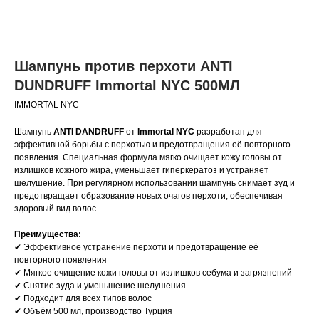
Шампунь против перхоти ANTI
DUNDRUFF Immortal NYC 500МЛ
IMMORTAL NYC
Шампунь
ANTI DANDRUFF
от
Immortal NYC
разработан для
эффективной борьбы с перхотью и предотвращения её повторного
появления. Специальная формула мягко очищает кожу головы от
излишков кожного жира, уменьшает гиперкератоз и устраняет
шелушение. При регулярном использовании шампунь снимает зуд и
предотвращает образование новых очагов перхоти, обеспечивая
здоровый вид волос.​
Преимущества:
✔ Эффективное устранение перхоти и предотвращение её
повторного появления
✔ Мягкое очищение кожи головы от излишков себума и загрязнений
✔ Снятие зуда и уменьшение шелушения
✔ Подходит для всех типов волос
✔ Объём 500 мл, производство Турция​