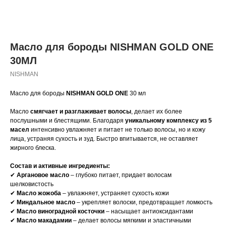
Масло для бороды NISHMAN GOLD ONE
30МЛ
NISHMAN
Масло для бороды
NISHMAN GOLD ONE
30 мл
Масло
смягчает и разглаживает волосы
, делает их более
послушными и блестящими. Благодаря
уникальному комплексу из 5
масел
интенсивно увлажняет и питает не только волосы, но и кожу
лица, устраняя сухость и зуд. Быстро впитывается, не оставляет
жирного блеска.
Состав и активные ингредиенты:
✔
Аргановое масло
– глубоко питает, придает волосам
шелковистость
✔
Масло жожоба
– увлажняет, устраняет сухость кожи
✔
Миндальное масло
– укрепляет волоски, предотвращает ломкость
✔
Масло виноградной косточки
– насыщает антиоксидантами
✔
Масло макадамии
– делает волосы мягкими и эластичными