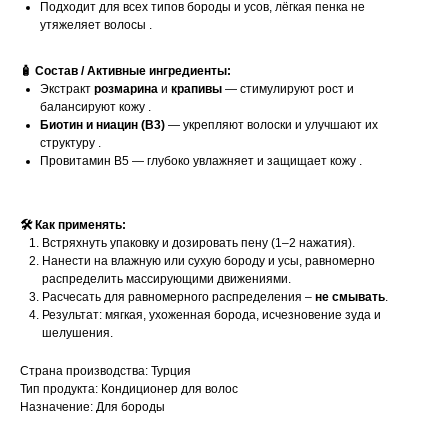
Подходит для всех типов бороды и усов, лёгкая пенка не
утяжеляет волосы .
🧴 Состав / Активные ингредиенты:
Экстракт
розмарина
и
крапивы
— стимулируют рост и
балансируют кожу .
Биотин и ниацин (B3)
— укрепляют волоски и улучшают их
структуру .
Провитамин B5 — глубоко увлажняет и защищает кожу .
🛠 Как применять:
Встряхнуть упаковку и дозировать пену (1–2 нажатия).
Нанести на влажную или сухую бороду и усы, равномерно
распределить массирующими движениями.
Расчесать для равномерного распределения –
не смывать
.
Результат: мягкая, ухоженная борода, исчезновение зуда и
шелушения.
Страна производства: Турция
Тип продукта: Кондиционер для волос
Назначение: Для бороды