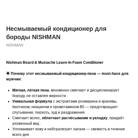
Несмываемый кондиционер для
бороды NISHMAN
NISHMAN
Nishman Beard & Mustache Leave‑In Foam Conditioner
🌟 Почему этот несмываемый кондиционер‑пена — must-have для
мужчин:
Мягкая, лёгкая пена
, мгновенно смягчает и дисциплинирует
бороду, не оставляя жирности .
Уникальная формула
с экстрактами розмарина и крапивы,
биотином, ниацином и провитамином B5 — предотвращает
спутывание, перхоть, зуд и раздражения .
Смягчает волос,
облегчает расчёсывание и укладку
, придаёт
ухоженный вид .
Успокаивает кожу и нейтрализует запахи — свежесть в течение
всего дня .