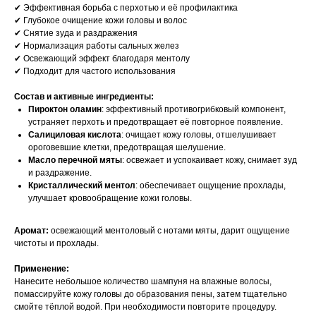
✔ Эффективная борьба с перхотью и её профилактика
✔ Глубокое очищение кожи головы и волос
✔ Снятие зуда и раздражения
✔ Нормализация работы сальных желез
✔ Освежающий эффект благодаря ментолу
✔ Подходит для частого использования
Состав и активные ингредиенты:
Пироктон оламин
: эффективный противогрибковый компонент,
устраняет перхоть и предотвращает её повторное появление.
Салициловая кислота
: очищает кожу головы, отшелушивает
ороговевшие клетки, предотвращая шелушение.
Масло перечной мяты
: освежает и успокаивает кожу, снимает зуд
и раздражение.
Кристаллический ментол
: обеспечивает ощущение прохлады,
улучшает кровообращение кожи головы.
Аромат:
освежающий ментоловый с нотами мяты, дарит ощущение
чистоты и прохлады.
Применение:
Нанесите небольшое количество шампуня на влажные волосы,
помассируйте кожу головы до образования пены, затем тщательно
смойте тёплой водой. При необходимости повторите процедуру.