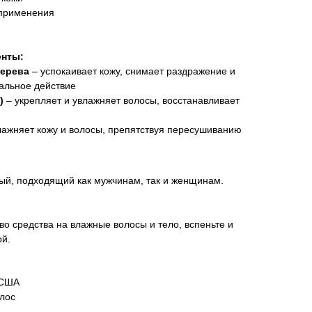
 применения
енты:
дерева
– успокаивает кожу, снимает раздражение и
иальное действие
)
– укрепляет и увлажняет волосы, восстанавливает
лажняет кожу и волосы, препятствуя пересушиванию
ный, подходящий как мужчинам, так и женщинам.
о средства на влажные волосы и тело, вспеньте и
ой.
/США
олос