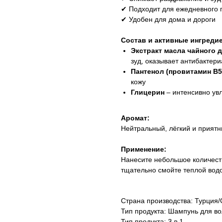
✔ Подходит для ежедневного
✔ Удобен для дома и дороги
Состав и активные ингреди
Экстракт масла чайного 
зуд, оказывает антибактер
Пантенол (провитамин B5
кожу
Глицерин
– интенсивно ув
Аромат:
Нейтральный, лёгкий и прият
Применение:
Нанесите небольшое количеств
тщательно смойте теплой вод
Страна производства: Турция
Тип продукта: Шампунь для в
Тип продукта: 3 в 1