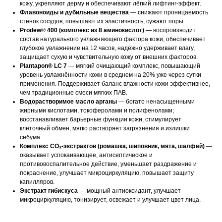
кожу, укрепляют дерму и обеспечивают лёгкий лифтинг-эффект.
Флавоноиды и дубильные вещества
— снижают проницаемость
стенок сосудов, повышают их эластичность, сужают поры.
Prodew® 400 (комплекс из 8 аминокислот)
— воспроизводит
состав натурального увлажняющего фактора кожи, обеспечивает
глубокое увлажнение на 12 часов, надёжно удерживает влагу,
защищает сухую и чувствительную кожу от внешних факторов.
Plantapon® LC 7
— мягкий очищающий комплекс, повышающий
уровень увлажнённости кожи в среднем на 20% уже через сутки
применения. Поддерживает баланс влажности кожи эффективнее,
чем традиционные смеси мягких ПАВ.
Водорастворимое масло арганы
— богато ненасыщенными
жирными кислотами, токоферолами и полифенолами;
восстанавливает барьерные функции кожи, стимулирует
клеточный обмен, мягко растворяет загрязнения и излишки
себума.
Комплекс СО₂-экстрактов (ромашка, шиповник, мята, шалфей)
—
оказывает успокаивающее, антисептическое и
противовоспалительное действие, уменьшает раздражение и
покраснение, улучшает микроциркуляцию, повышает защиту
капилляров.
Экстракт гибискуса
— мощный антиоксидант, улучшает
микроциркуляцию, тонизирует, освежает и улучшает цвет лица.